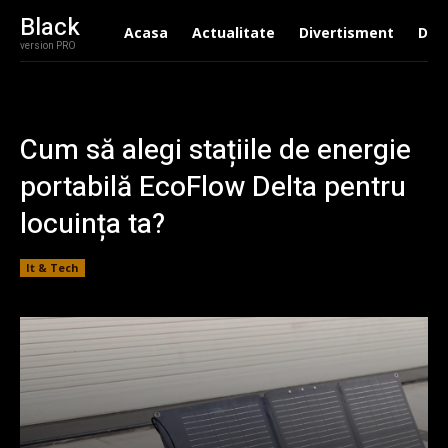
Black
Acasa
Actualitate
Divertisment
Drag
version PRO
Cum să alegi stațiile de energie
portabilă EcoFlow Delta pentru
locuința ta?
It & Tech