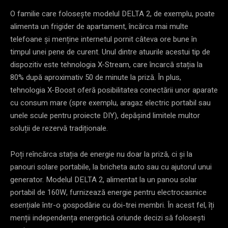
O familie care folosește modelul DELTA 2, de exemplu, poate
alimenta un frigider de apartament, încărca mai multe
telefoane și menține internetul pornit câteva ore bune în
timpul unei pene de curent. Unul dintre atuurile acestui tip de
dispozitiv este tehnologia X-Stream, care încarcă stația la
80% după aproximativ 50 de minute la priză. În plus,
tehnologia X-Boost oferă posibilitatea conectării unor aparate
cu consum mare (spre exemplu, aragaz electric portabil sau
unele scule pentru proiecte DIY), depășind limitele multor
soluții de rezervă tradiționale.
Poți reîncărca stația de energie nu doar la priză, ci și la
panouri solare portabile, la bricheta auto sau cu ajutorul unui
generator. Modelul DELTA 2, alimentat la un panou solar
portabil de 160W, furnizează energie pentru electrocasnice
esențiale într-o gospodărie cu doi-trei membri. În acest fel, îți
menții independența energetică oriunde decizi să folosești