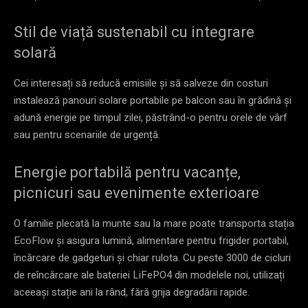
Stil de viață sustenabil cu integrare
solară
Cei interesați să reducă emisiile și să salveze din costuri
instalează panouri solare portabile pe balcon sau în grădină și
adună energie pe timpul zilei, păstrând-o pentru orele de vârf
sau pentru scenariile de urgență.
Energie portabilă pentru vacanțe,
picnicuri sau evenimente exterioare
O familie plecată la munte sau la mare poate transporta stația
EcoFlow și asigura lumină, alimentare pentru frigider portabil,
încărcare de gadgeturi și chiar rulota. Cu peste 3000 de cicluri
de reîncărcare ale bateriei LiFePO4 din modelele noi, utilizați
aceeași stație ani la rând, fără grija degradării rapide.