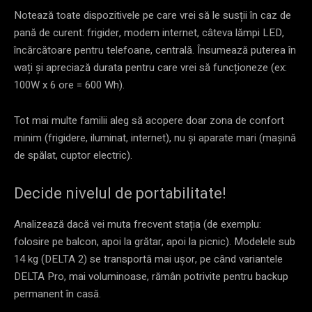
Notează toate dispozitivele pe care vrei să le susții în caz de
pană de curent: frigider, modem internet, câteva lămpi LED,
încărcătoare pentru telefoane, centrală. Însumează puterea în
wați și apreciază durata pentru care vrei să funcționeze (ex:
100W x 6 ore = 600 Wh).
Tot mai multe familii aleg să acopere doar zona de confort
minim (frigidere, iluminat, internet), nu și aparate mari (mașină
de spălat, cuptor electric).
Decide nivelul de portabilitate!
Analizează dacă vei muta frecvent stația (de exemplu:
folosire pe balcon, apoi la grătar, apoi la picnic). Modelele sub
14 kg (DELTA 2) se transportă mai ușor, pe când variantele
DELTA Pro, mai voluminoase, rămân potrivite pentru backup
permanent în casă.