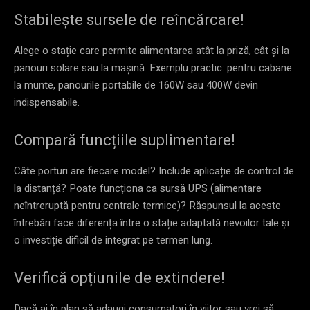
Stabilește sursele de reîncărcare!
Alege o stație care permite alimentarea atât la priză, cât și la
panouri solare sau la mașină. Exemplu practic: pentru cabane
la munte, panourile portabile de 160W sau 400W devin
indispensabile.
Compară funcțiile suplimentare!
Câte porturi are fiecare model? Include aplicație de control de
la distanță? Poate funcționa ca sursă UPS (alimentare
neîntreruptă pentru centrale termice)? Răspunsul la aceste
întrebări face diferența între o stație adaptată nevoilor tale și
o investiție dificil de integrat pe termen lung.
Verifică opțiunile de extindere!
Dacă ai în plan să adaugi consumatori în viitor sau vrei să