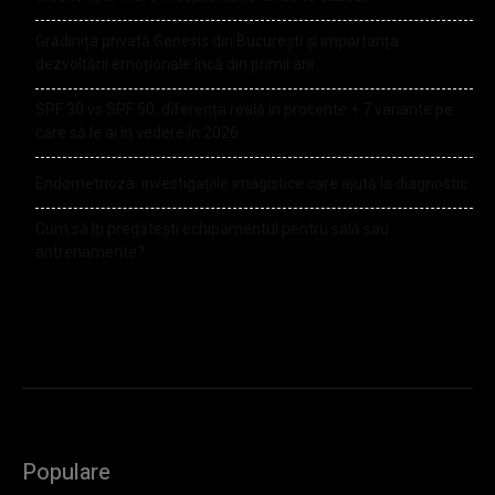
Grădinița privată Genesis din București și importanța
dezvoltării emoționale încă din primii ani
SPF 30 vs SPF 50: diferența reală în procente + 7 variante pe
care să le ai în vedere în 2026
Endometrioza: investigațiile imagistice care ajută la diagnostic
Cum să îți pregătești echipamentul pentru sală sau
antrenamente?
Populare