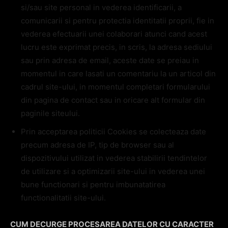
si/sau site personal in vederea identificarii, a
comunicarii si pentru protectia identitatii proprii, fie in
vederea efectuarii unei colaborari atunci cand acest
lucru este exprimat precis, in scris, la adresa sediului
sau prin adresa de email, aceste date se preiau in
momentul in care lasati un comentariu la un articol din
cadrul site-ului, in momentul completari formularului
din pagina de contact sau in oricare alt formular din
paginile siteului.
Prin acceptarea politicii Cookies se colecteaza date
precum adresa de IP, tip de browser sau al
dispozitivului utilizat in vederea stabilirii tendintelor
de utilizare si a optimizarii site-ului in vederea unei
bune functionari si pentru imbunatatirea
functionalitatii site-ului.
CUM DECURGE PROCESAREA DATELOR CU CARACTER