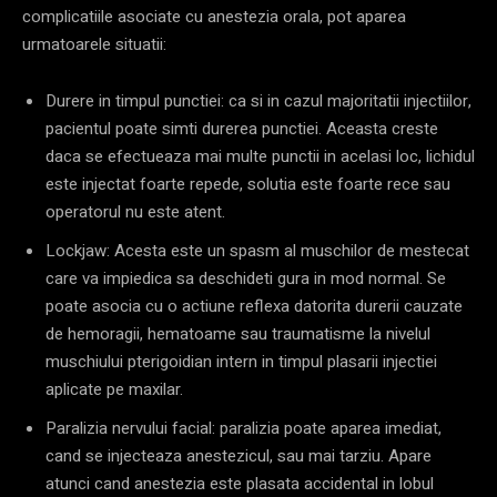
complicatiile asociate cu anestezia orala, pot aparea
urmatoarele situatii:
Durere in timpul punctiei: ca si in cazul majoritatii injectiilor,
pacientul poate simti durerea punctiei. Aceasta creste
daca se efectueaza mai multe punctii in acelasi loc, lichidul
este injectat foarte repede, solutia este foarte rece sau
operatorul nu este atent.
Lockjaw: Acesta este un spasm al muschilor de mestecat
care va impiedica sa deschideti gura in mod normal. Se
poate asocia cu o actiune reflexa datorita durerii cauzate
de hemoragii, hematoame sau traumatisme la nivelul
muschiului pterigoidian intern in timpul plasarii injectiei
aplicate pe maxilar.
Paralizia nervului facial: paralizia poate aparea imediat,
cand se injecteaza anestezicul, sau mai tarziu. Apare
atunci cand anestezia este plasata accidental in lobul