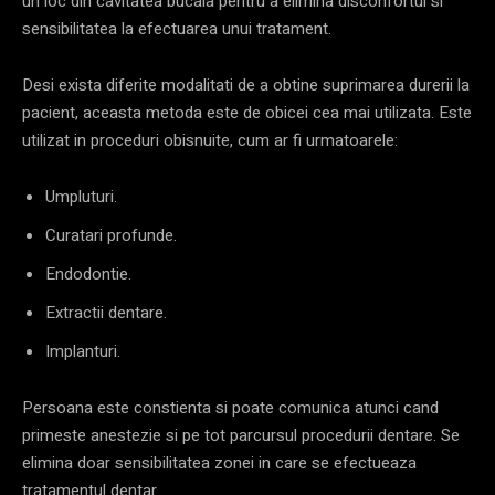
un loc din cavitatea bucala pentru a elimina disconfortul si
sensibilitatea la efectuarea unui tratament.
Desi exista diferite modalitati de a obtine suprimarea durerii la
pacient, aceasta metoda este de obicei cea mai utilizata. Este
utilizat in proceduri obisnuite, cum ar fi urmatoarele:
Umpluturi.
Curatari profunde.
Endodontie.
Extractii dentare.
Implanturi.
Persoana este constienta si poate comunica atunci cand
primeste anestezie si pe tot parcursul procedurii dentare. Se
elimina doar sensibilitatea zonei in care se efectueaza
tratamentul dentar.