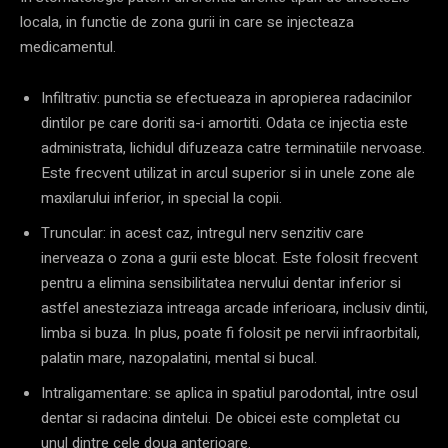
locala, in functie de zona gurii in care se injecteaza
medicamentul.
Infiltrativ: punctia se efectueaza in apropierea radacinilor
dintilor pe care doriti sa-i amortiti. Odata ce injectia este
administrata, lichidul difuzeaza catre terminatiile nervoase.
Este frecvent utilizat in arcul superior si in unele zone ale
maxilarului inferior, in special la copii.
Truncular: in acest caz, intregul nerv senzitiv care
inerveaza o zona a gurii este blocat. Este folosit frecvent
pentru a elimina sensibilitatea nervului dentar inferior si
astfel anesteziaza intreaga arcade inferioara, inclusiv dintii,
limba si buza. In plus, poate fi folosit pe nervii infraorbitali,
palatin mare, nazopalatini, mental si bucal.
Intraligamentare: se aplica in spatiul parodontal, intre osul
dentar si radacina dintelui. De obicei este completat cu
unul dintre cele doua anterioare.