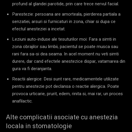
profund al glandei parotide, prin care trece nervul facial.
Parestezie: persoana are amorteala, pierderea partiala a
senzatiei, arsuri si furnicaturi in zona, chiar si dupa ce
efectul anesteziei a incetat.
Leziuni auto-induse ale tesuturilor moi: Fara a simti in
zona obrajilor sau limbii, pacientul se poate musca sau
rani fara sa-si dea seama. In acel moment nu veti simti
durere, dar cand efectele anestezice dispar, vatamarea din
gura va fi deranjanta.
Reactii alergice: Desi sunt rare, medicamentele utilizate
pentru anestezie pot declansa o reactie alergica. Poate
provoca urticarie, prurit, edem, rinita si, mai rar, un proces
anafilactic.
Alte complicatii asociate cu anestezia
locala in stomatologie