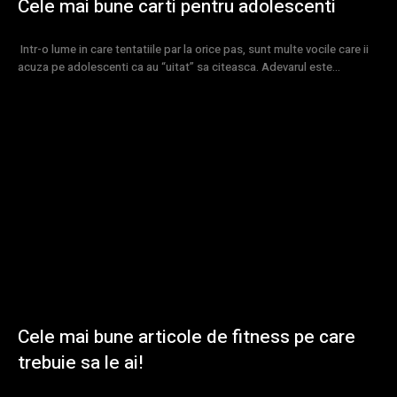
Cele mai bune carti pentru adolescenti
Intr-o lume in care tentatiile par la orice pas, sunt multe vocile care ii
acuza pe adolescenti ca au “uitat” sa citeasca. Adevarul este...
Cele mai bune articole de fitness pe care
trebuie sa le ai!